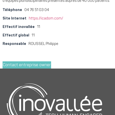
d’équipes pluridisciplinaires présentes auprès de 40 000 patients.
Téléphone
04 76 51 03 04
Site Internet
https://icadom.com/
Effectif inovallée
11
Effectif global
11
Responsable
ROUSSEL Philippe
Contact entreprise owner