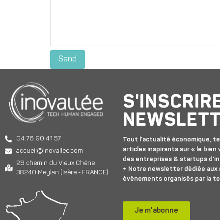
S'INSCRIR
NEWSLET
04 76 90 41 57
Tout l’actualité économique, te
articles inspirants sur « le bien v
accueil@inovallee.com
des entreprises & startups d’in
29 chemin du Vieux Chêne
+ Notre newsletter dédiée aux
38240 Meylan (Isère - FRANCE)
événements organisés par la t
Je m'abonne