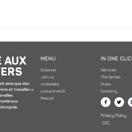
E AUX
MENU
IN ONE CLI
TERS
Discover
Services
Join us
The Tarmac
ch ainsi que des
Undertake
Press
ivre et travailler »
Live and work
Directory
ovallée.
Recruit
 nombreux
echnopole.
Privacy Policy
GTC