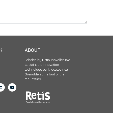
CK
ABOUT
Labeled by Retis, inovallée is a
sustainable innovation
technology park located near
Grenoble, at the foot of the
mountains.