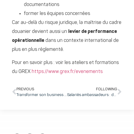
documentations
former les équipes concernées
Car au-delà du risque juridique, la maîtrise du cadre
douanier devient aussi un
levier de performance
opérationnelle
dans un contexte international de
plus en plus réglementé.
Pour en savoir plus : voir les ateliers et formations
du GREX
https://www.grex.fr/evenements
PREVIOUS
FOLLOWING
Transformer son business plan en véritable outil de pilotage : retour sur la 1ère journée de formation GATE 2, le programme d’accélération du Tarmac soutenu par le FEDER
Salariés ambassadeurs : derrière le concept, un levier stratégique encore sous-exploité. Retours sur les échanges et TIPS du dernier Markom