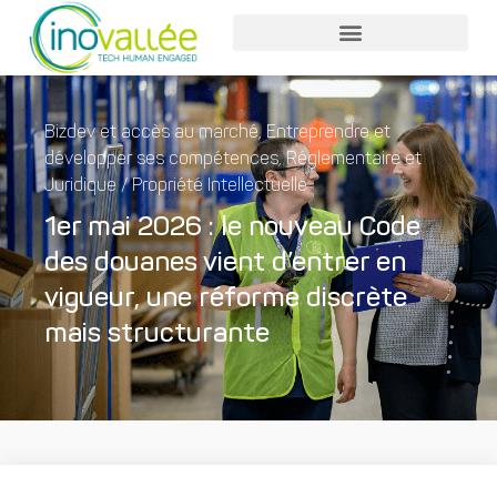
Bizdev et accès au marché
,
Entreprendre et
développer ses compétences
,
Réglementaire et
Juridique / Propriété Intellectuelle
1er mai 2026 : le nouveau Code
des douanes vient d’entrer en
vigueur, une réforme discrète
mais structurante