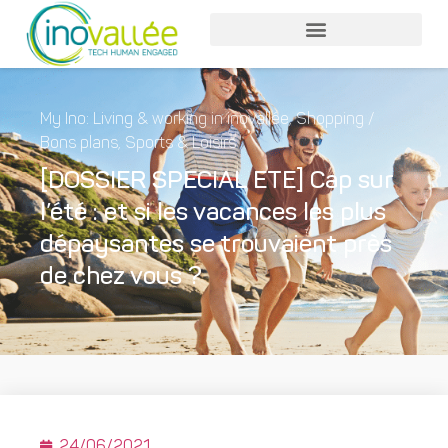
My Ino: Living & working in inovallée
,
Shopping /
Bons plans
,
Sports & Loisirs
[DOSSIER SPECIAL ETE] Cap sur
l’été : et si les vacances les plus
dépaysantes se trouvaient près
de chez vous ?
24/06/2021