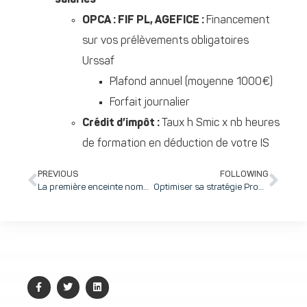
OPCA : FIF PL, AGEFICE :
Financement
sur vos prélèvements obligatoires
Urssaf
Plafond annuel (moyenne 1000€)
Forfait journalier
Crédit d’impôt :
Taux h Smic x nb heures
de formation en déduction de votre IS
PREVIOUS
FOLLOWING
La première enceinte nomade Bluetooth en fibres végétales, en précommande sur TotemBoombox.com
Optimiser sa stratégie Propriété intellectuelle pour créer de la valeur et de la croissance