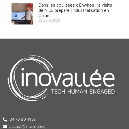
Dans les coulisses d’Enwires : la visite
de NICE prépare l’industrialisation en
Chine
23 June 2026
04 76 90 41 57
accueil@inovallee.com