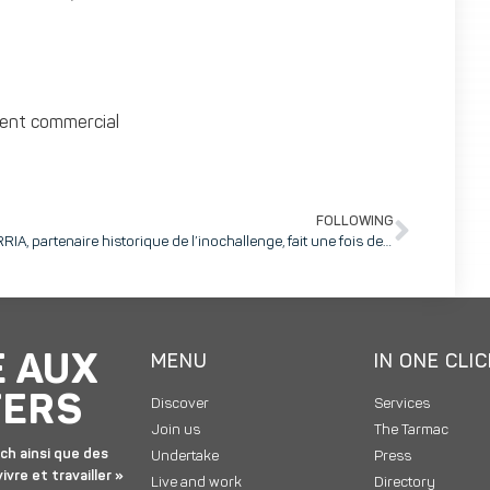
ent commercial
FOLLOWING
AIRRIA, partenaire historique de l’inochallenge, fait une fois de plus la preuve de la force de son esprit d’équipe.
E AUX
MENU
IN ONE CLI
TERS
Discover
Services
Join us
The Tarmac
ch ainsi que des
Undertake
Press
ivre et travailler »
Live and work
Directory