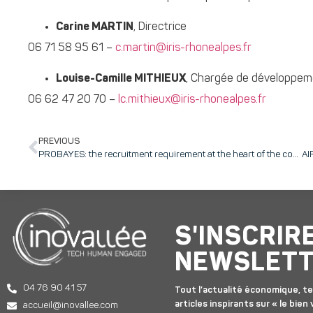
Carine MARTIN
, Directrice
06 71 58 95 61 –
c.martin@iris-rhonealpes.fr
Louise-Camille MITHIEUX
, Chargée de développem
06 62 47 20 70 –
lc.mithieux@iris-rhonealpes.fr
PREVIOUS
PROBAYES: the recruitment requirement at the heart of the company's strategy, to guarantee scientific and technical excellence and human qualities, keys to quality of life at work
S'INSCRIR
NEWSLET
04 76 90 41 57
Tout l’actualité économique, te
articles inspirants sur « le bien v
accueil@inovallee.com