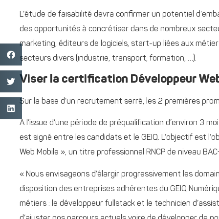
L’étude de faisabilité devra confirmer un potentiel d’emb
des opportunités à concrétiser dans de nombreux secte
marketing, éditeurs de logiciels, start-up liées aux méti
secteurs divers (industrie, transport, formation, …).
Viser la certification Développeur Web
Sur la base d’un recrutement serré, les 2 premières pro
A l’issue d’une période de préqualification d’environ 3 mo
est signé entre les candidats et le GEIQ. L’objectif est l
Web Mobile », un titre professionnel RNCP de niveau BA
« Nous envisageons d’élargir progressivement les doma
disposition des entreprises adhérentes du GEIQ Numériqu
métiers : le développeur fullstack et le technicien d’as
d’ajuster nos parcours actuels voire de développer de 