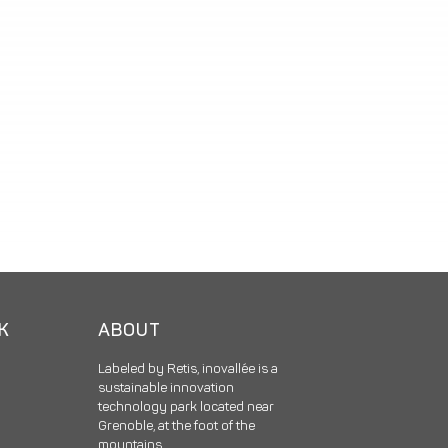
CK
ABOUT
Labeled by Retis, inovallée is a
sustainable innovation
technology park located near
Grenoble, at the foot of the
mountains.