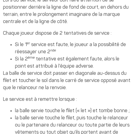
Lors du service, le serveur doit faire attention de se
positionner derrière la ligne de fond de court, en dehors du
terrain, entre le prolongement imaginaire de la marque
centrale et de la ligne de côté.
Chaque joueur dispose de 2 tentatives de service :
er
Si le 1
service est faute, le joueur a la possibilité de
nde
réessayer une 2
ème
Si la 2
tentative est également faute, alors le
point est attribué à l’équipe adverse.
La balle de service doit passer en diagonale au-dessus du
filet et toucher le sol dans le carré de service opposé avant
que le relanceur ne la renvoie.
Le service est à remettre lorsque :
la balle servie touche le filet (« let ») et tombe bonne ;
la balle servie touche le filet, puis touche le relanceur
ou le partenaire du relanceur ou toute partie de leurs
vêtements ou tout objet qu’ils portent avant de