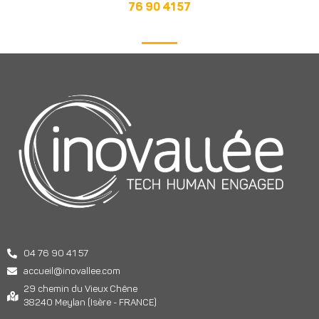
76 90 41 57
04 76 90 41 57
accueil@inovallee.com
29 chemin du Vieux Chêne
38240 Meylan (Isère - FRANCE)