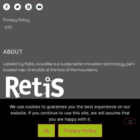
Privacy Policy
GTC
ABOUT
Labeled by Retis, inovallée is a sustainable innovation technology park
located near Grenoble, at the foot of the mountains.
We use cookies to guarantee you the best experience on our
website. If you continue to use this site, we will assume that
you are happy with it.
© 2025
INOVALLÉE
– All rights reserved –
Legal notices
|
Digital
Ok
Privacy Policy
support by Skyloud