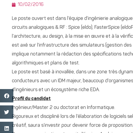
10/02/2016
Le poste ouvert est dans l’équipe d’ingénierie analogiq
circuits analogiques & RF : Spice (eldo), FasterSpice (eld
l’architecture, au design, à la mise en œuvre et à la vérif
est axé sur l’infrastructure des simulateurs (gestion de
implique notamment la rédaction des spécifications tec
algorithmiques et plans de test.
Le poste est basé à inovallée, dans une zone très dynamiq
conducteurs avec un IDM majeur, beaucoup d’organismes p
d’ingénieurs et un écosystème riche EDA.
Profil du candidat
Ingénieur/Master 2 ou doctorat en Informatique.
Rigoureux et discipliné lors de l’élaboration de logiciels 
créatif, saura s’investir pour devenir force de proposition