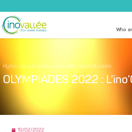
Who ar
My Ino: Living & working in inovallée
,
Sports & Loisirs
OLYMPIADES 2022 : L’ino’C
10/02/2022