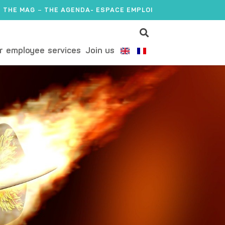
THE MAG
THE AGENDA
- ESPACE EMPLOI
r employee services
Join us