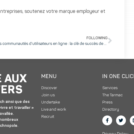
 entreprises, soutenez votre marque employeur et
FOLLOWING
Les communautés d’utilisateurs en ligne : la clé de succès de votre innovation
E AUX
MENU
IN ONE CLI
TERS
Discover
Services
Join us
The Tarmac
ch ainsi que des
Undertake
Press
ivre et travailler »
Live and work
Directory
ovallée.
Recruit
 nombreux
echnopole.