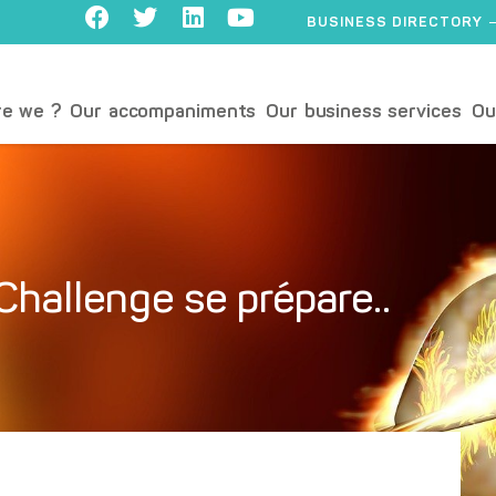
BUSINESS DIRECTORY
e we ?
Our accompaniments
Our business services
Ou
hallenge se prépare..