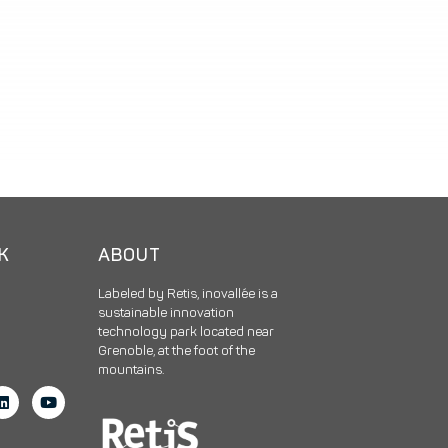
CK
ABOUT
Labeled by Retis, inovallée is a
sustainable innovation
technology park located near
Grenoble, at the foot of the
mountains.