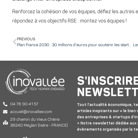
Renforcez la cohésion de vos équipes, défiez les autres
répondez à vos objectifs RSE : montez vos équipes !
PREVIOUS
Plan France 2030 : 30 millions d’euros pour soutenir les startups et PME industrielles et un appel à projet « Première Usine » jusqu’au 15 décembre 2026
S'INSCRIR
NEWSLET
04 76 90 41 57
Tout l’actualité économique, te
articles inspirants sur « le bien v
accueil@inovallee.com
des entreprises & startups d’in
29 chemin du Vieux Chêne
+ Notre newsletter dédiée aux
38240 Meylan (Isère - FRANCE)
événements organisés par la t