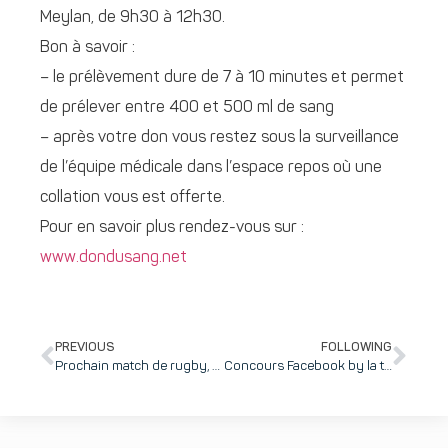
Meylan, de 9h30 à 12h30.
Bon à savoir :
– le prélèvement dure de 7 à 10 minutes et permet
de prélever entre 400 et 500 ml de sang
– après votre don vous restez sous la surveillance
de l’équipe médicale dans l’espace repos où une
collation vous est offerte.
Pour en savoir plus rendez-vous sur :
www.dondusang.net
PREVIOUS
FOLLOWING
Prochain match de rugby, FCG 38 contre le RACING 92 … les places sont en vente !
Concours Facebook by la team d'inovallée … de nombreux lots à gagner !