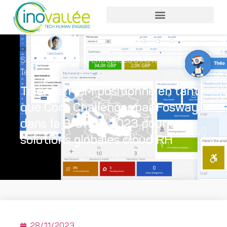
Sucess stories des entreprises d'inovallée
,
Technopole inovallée
Talentia HCM positionné en tant
que Core Challenger par Fosway
dans la 9-Grid™ 2023 pour ses
solutions globales cloud RH
28/11/2023