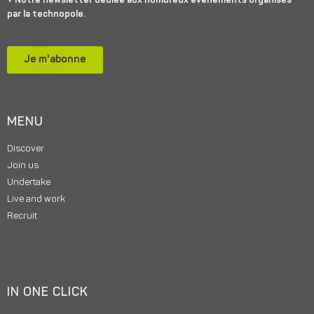
+ Notre newsletter dédiée aux nombreux événements organisés
par la technopole.
Je m'abonne
MENU
Discover
Join us
Undertake
Live and work
Recruit
IN ONE CLICK