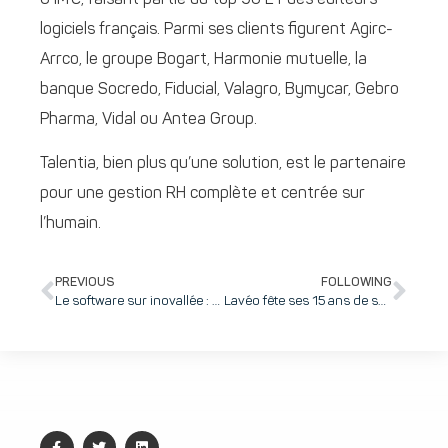
logiciels français. Parmi ses clients figurent Agirc-
Arrco, le groupe Bogart, Harmonie mutuelle, la
banque Socredo, Fiducial, Valagro, Bymycar, Gebro
Pharma, Vidal ou Antea Group.
Talentia, bien plus qu’une solution, est le partenaire
pour une gestion RH complète et centrée sur
l’humain.
PREVIOUS
FOLLOWING
Le software sur inovallée : une filière historique qui représente 1/3 des entreprises (108 acteurs), la moitié des emplois (4370) et 100% des activités de Recherche !
Lavéo fête ses 15 ans de succès dans le nettoyage sans eau des véhicules et l’insertion économique