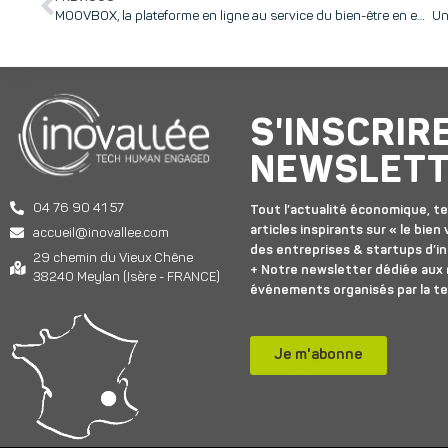
MOOVBOX, la plateforme en ligne au service du bien-être en entreprise !
S'INSCRIR
NEWSLET
04 76 90 41 57
Tout l’actualité économique, te
articles inspirants sur « le bien v
accueil@inovallee.com
des entreprises & startups d’in
29 chemin du Vieux Chêne
+ Notre newsletter dédiée aux
38240 Meylan (Isère - FRANCE)
événements organisés par la t
Je m'abonne