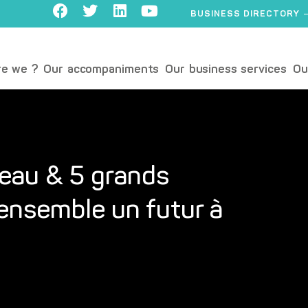
BUSINESS DIRECTORY
e we ?
Our accompaniments
Our business services
Ou
seau & 5 grands
ensemble un futur à