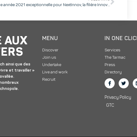
Une année 2021 exceptionnelle pour NextInnov, la filière Innovation by BP AURA, avec un record de levées de fonds !
E AUX
MENU
IN ONE CLI
TERS
Discover
Services
Join us
The Tarmac
ch ainsi que des
Undertake
Press
ivre et travailler »
Live and work
Directory
ovallée.
Recruit
 nombreux
echnopole.
Privacy Policy
GTC