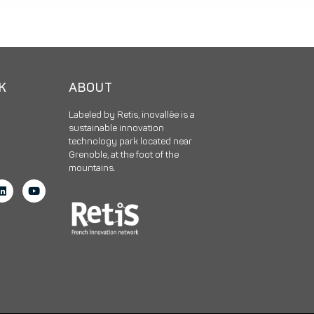
CK
ABOUT
Labeled by Retis, inovallée is a
sustainable innovation
technology park located near
Grenoble, at the foot of the
mountains.