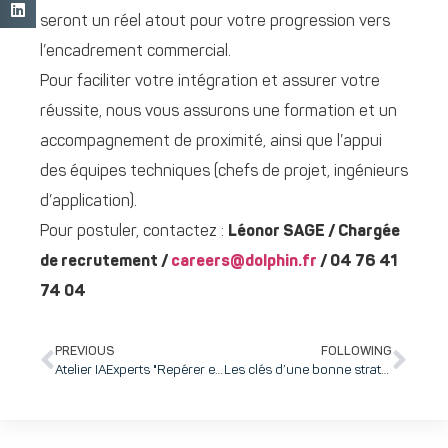
seront un réel atout pour votre progression vers
l’encadrement commercial.
Pour faciliter votre intégration et assurer votre
réussite, nous vous assurons une formation et un
accompagnement de proximité, ainsi que l’appui
des équipes techniques (chefs de projet, ingénieurs
d’application).
Pour postuler, contactez :
Léonor SAGE / Chargée
de recrutement /
careers@dolphin.fr
/ 04 76 41
74 04
PREVIOUS
FOLLOWING
Atelier IAExperts "Repérer et développer les compétences" le 4 mars à inovallée
Les clés d’une bonne stratégie de financement : un mix public / privé (Atelier 1)