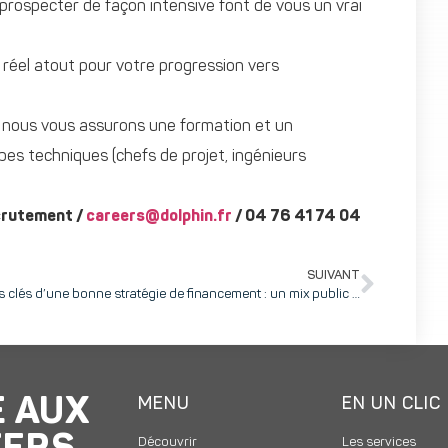
prospecter de façon intensive font de vous un vrai
éel atout pour votre progression vers
e, nous vous assurons une formation et un
es techniques (chefs de projet, ingénieurs
crutement /
careers@dolphin.fr
/ 04 76 41 74 04
SUIVANT
Les clés d’une bonne stratégie de financement : un mix public / privé (Atelier 1)
E AUX
MENU
EN UN CLIC
Découvrir
Les services