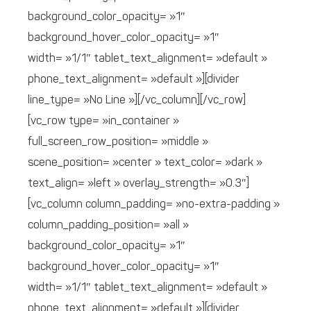
background_color_opacity= »1″
background_hover_color_opacity= »1″
width= »1/1″ tablet_text_alignment= »default »
phone_text_alignment= »default »][divider
line_type= »No Line »][/vc_column][/vc_row]
[vc_row type= »in_container »
full_screen_row_position= »middle »
scene_position= »center » text_color= »dark »
text_align= »left » overlay_strength= »0.3″]
[vc_column column_padding= »no-extra-padding »
column_padding_position= »all »
background_color_opacity= »1″
background_hover_color_opacity= »1″
width= »1/1″ tablet_text_alignment= »default »
phone_text_alignment= »default »][divider