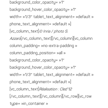
background_color_opacity= »1″
background_hover_color_opacity= »1″
width= »1/3″ tablet_text_alignment= »default »
phone_text_alignment= »default »]
[vc_column_text]
© Inria / photo S.
Azzaro
[/vc_column_text][/vc_column][vc_column
column_padding= »no-extra-padding »
column_padding_position= »all »
background_color_opacity= »1″
background_hover_color_opacity= »1″
width= »1/3″ tablet_text_alignment= »default »
phone_text_alignment= »default »]
[vc_column_text]
Réalisation : Cled’12
[/vc_column_text][/vc_column][/vc_row][vc_row
type= »in_container »