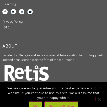
Directory
Privacy Policy
GTC
ABOUT
Labeled by Retis, inovallée is a sustainable innovation technology park
located near Grenoble, at the foot of the mountains.
We use cookies to guarantee you the best experience on our
website. If you continue to use this site, we will assume that
you are happy with it.
© 2025
INOVALLÉE
– All rights reserved –
Legal notices
|
Digital
Ok
Privacy Policy