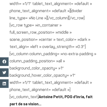
width= »1/1″ tablet_text_alignment= »default »
phone_text_alignment= »default »][divider
line_type= »No Line »][/vc_column][/vc_row]
[vc_row type= »in_container »
full_screen_row_position= »middle »
scene_position= »center » text_color= »dark »
text_align= »left » overlay_strength= »0.3″]
[vc_column column_padding= »no-extra-padding »
column_padding_position= »all »
background_color_opacity= »1″
background_hover_color_opacity= »1″
width= »1/1″ tablet_text_alignment= »default »
phone_text_alignment= »default »]
[vc_column_text]
Antoine Petit, PDG d’Inria, fait
part de sa vision…