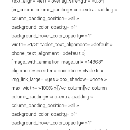
text_align= »left » overlay_strength= »0.3″]
[vc_column column_padding= »no-extra-padding »
column_padding_position= »all »
background_color_opacity= »1″
background_hover_color_opacity= »1″
width= »1/3″ tablet_text_alignment= »default »
phone_text_alignment= »default »]
[image_with_animation image_url= »14363″
alignment= »center » animation= »Fade In »
img_link_large= »yes » box_shadow= »none »
max_width= »100% »][/vc_column][vc_column
column_padding= »no-extra-padding »
column_padding_position= »all »
background_color_opacity= »1″
background_hover_color_opacity= »1″