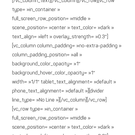
[/vc_column_text][/vc_column][/vc_row][vc_row
type= »in_container »
full_screen_row_position= »middle »
scene_position= »center » text_color= »dark »
text_align= »left » overlay_strength= »0.3″]
[vc_column column_padding= »no-extra-padding »
column_padding_position= »all »
background_color_opacity= »1″
background_hover_color_opacity= »1″
width= »1/1″ tablet_text_alignment= »default »
phone_text_alignment= »default »][divider
line_type= »No Line »][/vc_column][/vc_row]
[vc_row type= »in_container »
full_screen_row_position= »middle »
scene_position= »center » text_color= »dark »