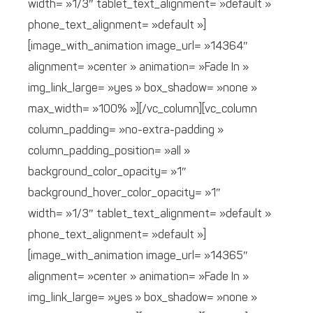
width= »1/3″ tablet_text_alignment= »default »
phone_text_alignment= »default »]
[image_with_animation image_url= »14364″
alignment= »center » animation= »Fade In »
img_link_large= »yes » box_shadow= »none »
max_width= »100% »][/vc_column][vc_column
column_padding= »no-extra-padding »
column_padding_position= »all »
background_color_opacity= »1″
background_hover_color_opacity= »1″
width= »1/3″ tablet_text_alignment= »default »
phone_text_alignment= »default »]
[image_with_animation image_url= »14365″
alignment= »center » animation= »Fade In »
img_link_large= »yes » box_shadow= »none »