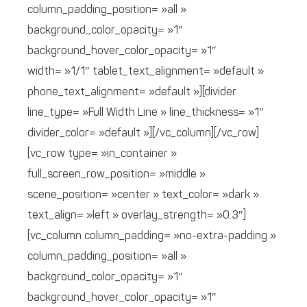
column_padding_position= »all »
background_color_opacity= »1″
background_hover_color_opacity= »1″
width= »1/1″ tablet_text_alignment= »default »
phone_text_alignment= »default »][divider
line_type= »Full Width Line » line_thickness= »1″
divider_color= »default »][/vc_column][/vc_row]
[vc_row type= »in_container »
full_screen_row_position= »middle »
scene_position= »center » text_color= »dark »
text_align= »left » overlay_strength= »0.3″]
[vc_column column_padding= »no-extra-padding »
column_padding_position= »all »
background_color_opacity= »1″
background_hover_color_opacity= »1″