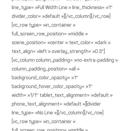
line_type= »Full Width Line » line_thickness= »1″
divider_color= »default »][/vc_column][/vc_row]
[vc_row type= »in_container »
full_screen_row_position= »middle »
scene_position= »center » text_color= »dark »
text_align= »left » overlay_strength= »0.3″]
[vc_column column_padding= »no-extra-padding »
column_padding_position= »all »
background_color_opacity= »1″
background_hover_color_opacity= »1″
width= »1/1″ tablet_text_alignment= »default »
phone_text_alignment= »default »][divider
line_type= »No Line »][/vc_column][/vc_row]
[vc_row type= »in_container »
full_screen_row_position= »middle »