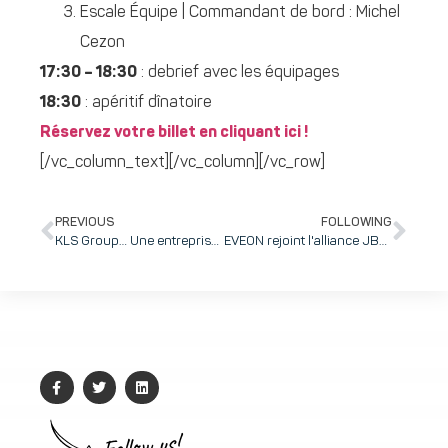
Escale Équipe | Commandant de bord : Michel
Cezon
17:30 – 18:30
: debrief avec les équipages
18:30
: apéritif dînatoire
Réservez votre billet en cliquant ici !
[/vc_column_text][/vc_column][/vc_row]
PREVIOUS
FOLLOWING
KLS Group… Une entreprise 100% inovallienne, petite par la taille mais grande par le succès !
EVEON rejoint l'alliance JBT HubUp pour développer de nouvelles générations de dispositifs connectés
Follow us!