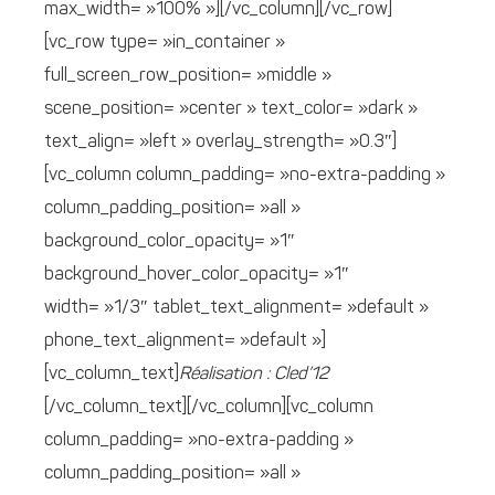
max_width= »100% »][/vc_column][/vc_row]
[vc_row type= »in_container »
full_screen_row_position= »middle »
scene_position= »center » text_color= »dark »
text_align= »left » overlay_strength= »0.3″]
[vc_column column_padding= »no-extra-padding »
column_padding_position= »all »
background_color_opacity= »1″
background_hover_color_opacity= »1″
width= »1/3″ tablet_text_alignment= »default »
phone_text_alignment= »default »]
[vc_column_text]
Réalisation : Cled’12
[/vc_column_text][/vc_column][vc_column
column_padding= »no-extra-padding »
column_padding_position= »all »