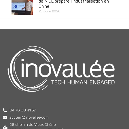
de NICE prépare l’industrialisation en
Chine
23 June 2026
04 76 90 41 57
accueil@inovallee.com
29 chemin du Vieux Chêne