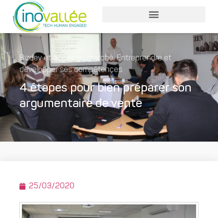
Bizdev et accès au marché
,
Entreprendre et
développer ses compétences
4 étapes pour bien préparer son
argumentaire de vente
25/03/2020