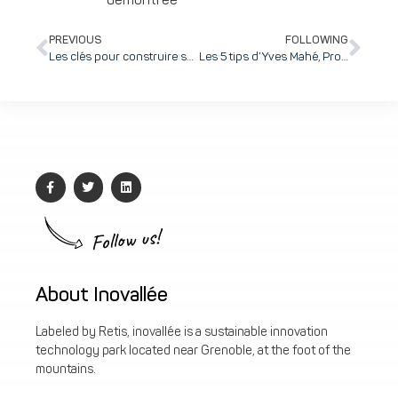
démontrée
PREVIOUS
FOLLOWING
Les clés pour construire son Business Plan en 5 épisodes et en faire un outil de pilotage au quotidien de son entreprise
Les 5 tips d’Yves Mahé, Product Manager, pour construire un positionnement concurrentiel produit efficace, percutant et mémorable
Follow us!
About Inovallée
Labeled by Retis, inovallée is a sustainable innovation
technology park located near Grenoble, at the foot of the
mountains.