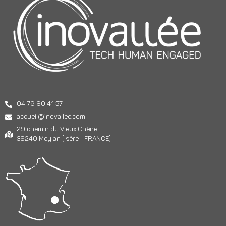
04 76 90 41 57
accueil@inovallee.com
29 chemin du Vieux Chêne
38240 Meylan (Isère - FRANCE)