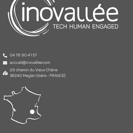
04 76 90 41 57
accueil@inovallee.com
29 chemin du Vieux Chêne
38240 Meylan (Isère - FRANCE)