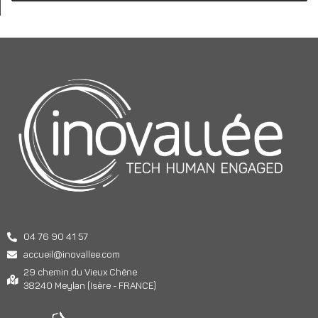
04 76 90 41 57
accueil@inovallee.com
29 chemin du Vieux Chêne
38240 Meylan (Isère - FRANCE)