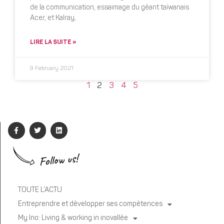
de la communication, essaimage du géant taïwanais
Acer, et Kalray,
LIRE LA SUITE »
9 February 2021
1
2
3
4
5
Follow us!
TOUTE L’ACTU
Entreprendre et développer ses compétences
My Ino: Living & working in inovallée