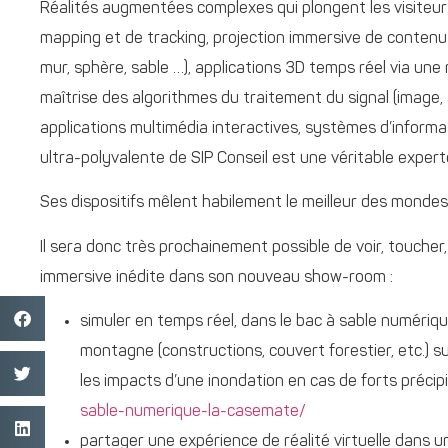
Réalités augmentées complexes qui plongent les visiteu
mapping et de tracking, projection immersive de contenu v
mur, sphère, sable …), applications 3D temps réel via un
maîtrise des algorithmes du traitement du signal (image,
applications multimédia interactives, systèmes d’inform
ultra-polyvalente de SIP Conseil est une véritable expert
Ses dispositifs mêlent habilement le meilleur des monde
Il sera donc très prochainement possible de voir, toucher,
immersive inédite dans son nouveau show-room :
simuler en temps réel, dans le bac à sable numériqu
montagne (constructions, couvert forestier, etc.) s
les impacts d’une inondation en cas de forts précipi
sable-numerique-la-casemate/
partager une expérience de réalité virtuelle dans 