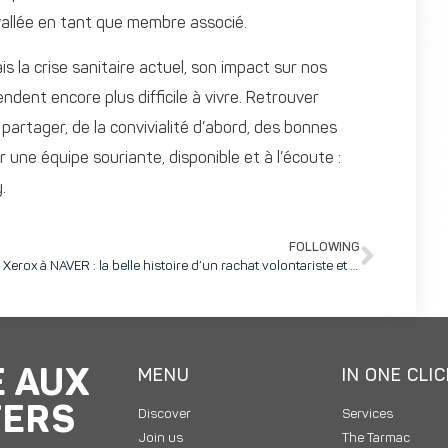
vallée en tant que membre associé.
s la crise sanitaire actuel, son impact sur nos
endent encore plus difficile à vivre. Retrouver
 partager, de la convivialité d’abord, des bonnes
r une équipe souriante, disponible et à l’écoute :
.
FOLLOWING
De Xerox à NAVER : la belle histoire d’un rachat volontariste et engagé pour le plus gros centre de recherche privé français en IA
E AUX
MENU
IN ONE CLI
TERS
Discover
Services
Join us
The Tarmac