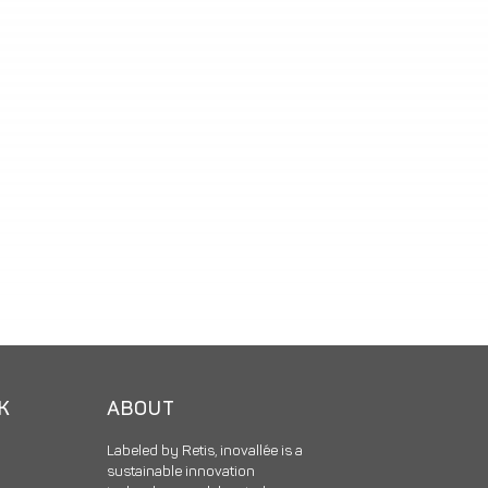
CK
ABOUT
Labeled by Retis, inovallée is a
sustainable innovation