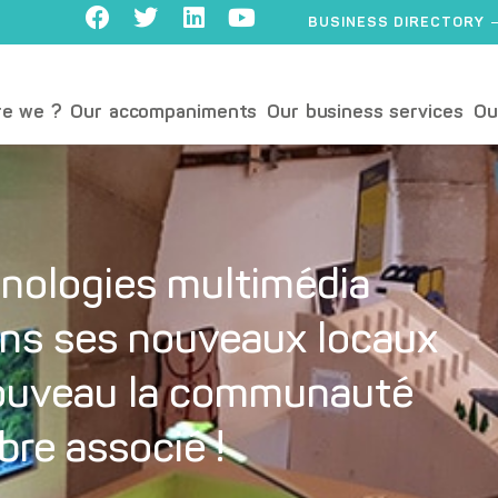
BUSINESS DIRECTORY
e we ?
Our accompaniments
Our business services
Ou
hnologies multimédia
ns ses nouveaux locaux
 nouveau la communauté
re associé !