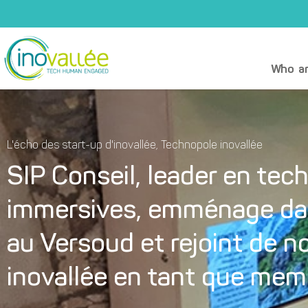
Who ar
L'écho des start-up d'inovallée
,
Technopole inovallée
SIP Conseil, leader en tec
immersives, emménage da
au Versoud et rejoint de
inovallée en tant que memb