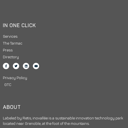
IN ONE CLICK
Services
The Tarmac
Press
Directory
Privacy Policy
GTC
ABOUT
Labeled by Retis, inovallée is a sustainable innovation technology park
located near Grenoble, at the foot of the mountains.