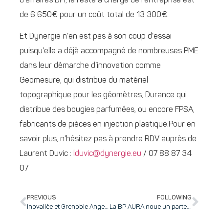
d’affaires BPI, le reste à charge de l’entreprise est
de 6 650€ pour un coût total de 13 300€.
Et Dynergie n’en est pas à son coup d’essai
puisqu’elle a déjà accompagné de nombreuses PME
dans leur démarche d’innovation comme
Geomesure, qui distribue du matériel
topographique pour les géomètres, Durance qui
distribue des bougies parfumées, ou encore FPSA,
fabricants de pièces en injection plastique.Pour en
savoir plus, n’hésitez pas à prendre RDV auprès de
Laurent Duvic :
lduvic@dynergie.eu
/ 07 88 87 34
07
PREVIOUS
FOLLOWING
Inovallée et Grenoble Angels renouvèlent leur partenariat au service de l’accompagnement entrepreneurial
La BP AURA noue un partenariat stratégique avec SubstanCiel pour accompagner les entreprises dans le développement de leur activité en facilitant le recours aux aides et subventions pour des investissements supérieurs à 250 000€