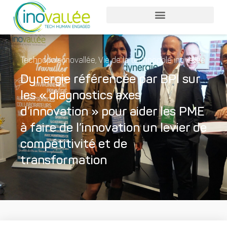
Technopole inovallée
,
Vie de la technopole inovallée
Dynergie référencée par BPI sur
les « diagnostics axes
d’innovation » pour aider les PME
à faire de l’innovation un levier de
compétitivité et de
transformation