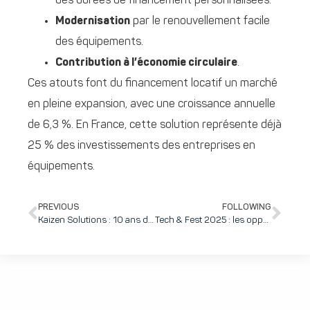
des durées de financement personnalisées.
Modernisation
par le renouvellement facile
des équipements.
Contribution à l’économie circulaire
.
Ces atouts font du financement locatif un marché
en pleine expansion, avec une croissance annuelle
de 6,3 %. En France, cette solution représente déjà
25 % des investissements des entreprises en
équipements.
PREVIOUS
FOLLOWING
Kaizen Solutions : 10 ans de succès pour l’ESN 100% inovallienne qui approche les 300 collaborateurs dans ses 4 agences et consacre 15% de son activité à la R&D via son KZS Lab.
Tech & Fest 2025 : les opportunités d’inovallée pour ne pas rater l’événement de l’année de la Tech grenobloise !