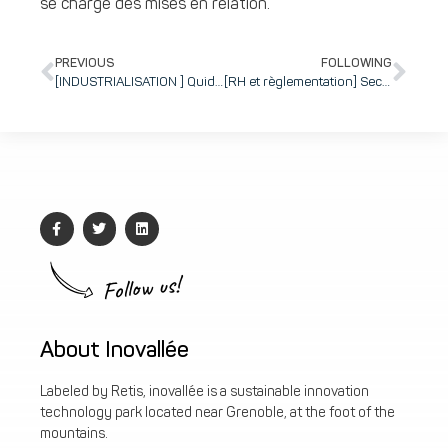
se charge des mises en relation.
PREVIOUS
FOLLOWING
[INDUSTRIALISATION ] Quid du logiciel ?
[RH et règlementation] Secourisme du travail, sécurité incendie, handicap : ce qu’impose la loi et ce qu’inovallée fait pour vous aider à respecter vos obligations
Follow us!
About Inovallée
Labeled by Retis, inovallée is a sustainable innovation
technology park located near Grenoble, at the foot of the
mountains.