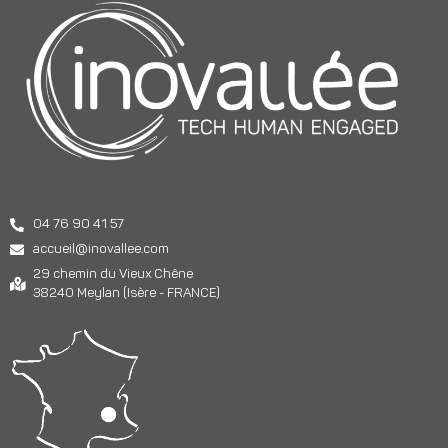
04 76 90 41 57
accueil@inovallee.com
29 chemin du Vieux Chêne
38240 Meylan (Isère - FRANCE)