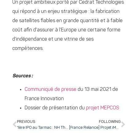
Un projet ambitieux porté par Cedrat Technologies
qui répond à un enjeu stratégique : la fabrication
de satellites fiables en grande quantité et à faible
coût afin d’assurer à l’Europe une certaine forme
d’indépendance et une vitrine de ses
compétences.
Sources :
Communiqué de presse
du 13 mai 2021 de
France Innovation
Dossier de présentation du
projet MEPCOS
PREVIOUS
FOLLOWING
1ère IPO au Tarmac : NH TherAguix annonce son introduction en bourse sur le marché Euronext Growth à Paris pour faire de son candidat nanomédicament le standard de soin des cancers par radiothérapie (clôture des souscriptions le 11 octobre)
[France Relance] Projet iMRC : Tiempo Secure accroît la sécurité des objets communicants