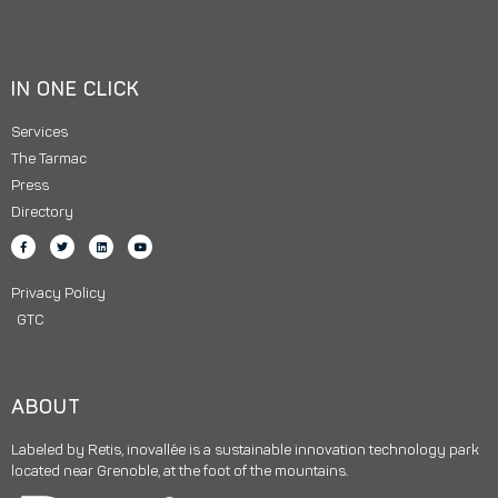
IN ONE CLICK
Services
The Tarmac
Press
Directory
Privacy Policy
GTC
ABOUT
Labeled by Retis, inovallée is a sustainable innovation technology park
located near Grenoble, at the foot of the mountains.