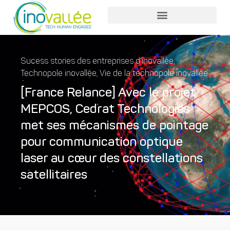
Sucess stories des entreprises d'inovallée
,
Technopole inovallée
,
Vie de la technopole inovallée
[France Relance] Avec le projet
MEPCOS, Cedrat Technologies
met ses mécanismes de pointage
pour communication optique
laser au cœur des constellations
satellitaires