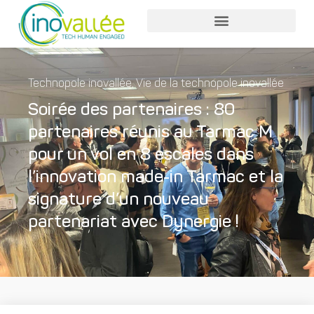
Technopole inovallée
,
Vie de la technopole inovallée
Soirée des partenaires : 80
partenaires réunis au Tarmac M
pour un vol en 8 escales dans
l’innovation made-in Tarmac et la
signature d’un nouveau
partenariat avec Dynergie !