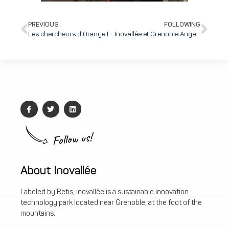
PREVIOUS
FOLLOWING
Les chercheurs d’Orange Innovation lancent le Computing Cube, une nouvelle génération d’objets connectés multi-capteurs et autonomes en énergie pour réduire l’empreinte numérique mondiale
Inovallée et Grenoble Angels renouvèlent leur partenariat au service de l’accompagnement entrepreneurial
Follow us!
About Inovallée
Labeled by Retis, inovallée is a sustainable innovation
technology park located near Grenoble, at the foot of the
mountains.