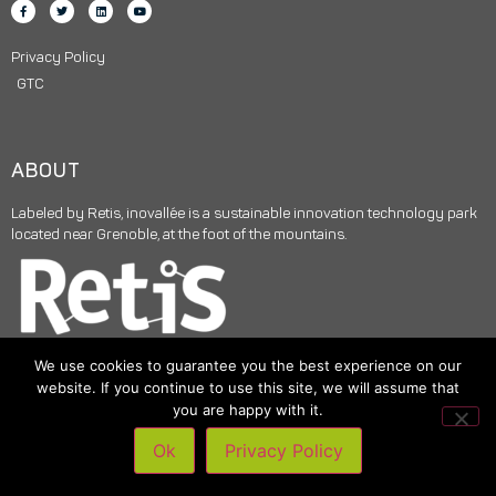
Privacy Policy
GTC
ABOUT
Labeled by Retis, inovallée is a sustainable innovation technology park
located near Grenoble, at the foot of the mountains.
We use cookies to guarantee you the best experience on our
website. If you continue to use this site, we will assume that
you are happy with it.
© 2025
INOVALLÉE
– All rights reserved –
Legal notices
|
Digital
Ok
Privacy Policy
support by Skyloud