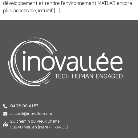
développement et rendre l’environnement MATLAB encore
plus accessible, intuitif […]
04 76 90 41 57
accueil@inovallee.com
29 chemin du Vieux Chêne
38240 Meylan (Isère - FRANCE)