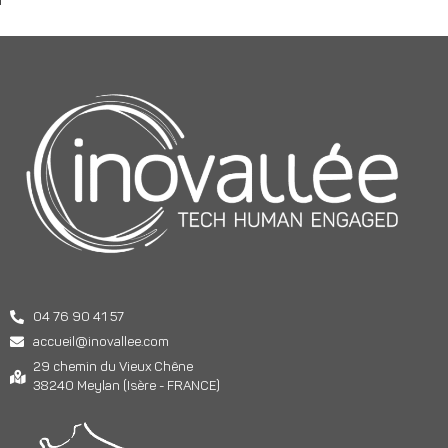
04 76 90 41 57
accueil@inovallee.com
29 chemin du Vieux Chêne
38240 Meylan (Isère - FRANCE)