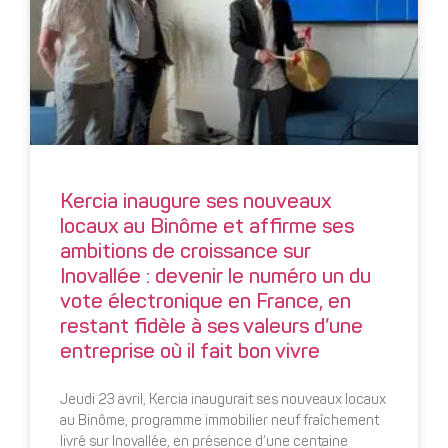
Kercia inaugure ses nouveaux
locaux au Binôme et affirme ses
ambitions de croissance sur
Inovallée : devenir le numéro un du
vote électronique en France, en
restant fidèle à ses valeurs d’une
entreprise où il fait bon vivre
Jeudi 23 avril, Kercia inaugurait ses nouveaux locaux
au Binôme, programme immobilier neuf fraîchement
livré sur Inovallée, en présence d’une centaine