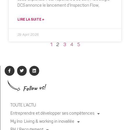
DCS annonce le lancement d’Inspection Flow,
LIRE LA SUITE »
29 April 2026
1
2
3
4
5
Follow us!
TOUTE L’ACTU
Entreprendre et développer ses compétences
My Ino: Living & working in inovallée
RH / Recrutement