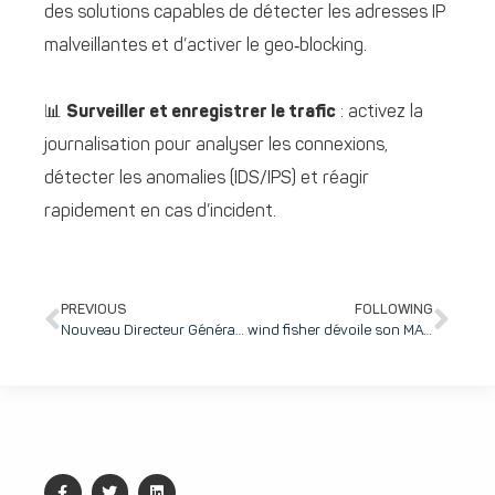
des solutions capables de détecter les adresses IP
malveillantes et d’activer le geo‑blocking.
📊
Surveiller et enregistrer le trafic
: activez la
journalisation pour analyser les connexions,
détecter les anomalies (IDS/IPS) et réagir
rapidement en cas d’incident.
PREVIOUS
FOLLOWING
Nouveau Directeur Général, nouveau Codir et nouvelles ambitions pour l’éditeur de solutions de gestion de laboratoires TECHNIDATA sous la houlette de Cédric Garnier.
wind fisher dévoile son MAG 15 : la 1e éolienne aéroportée à effet Magnus au monde – 100% made in France