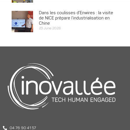
Dans les coulisses d’Enwires : la visite
de NICE prépare l’industrialisation en
Chine
23 June 2026
04 76 90 41 57