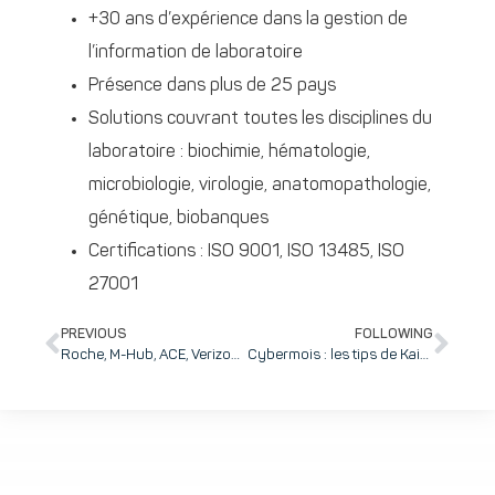
+30 ans d’expérience dans la gestion de
l’information de laboratoire
Présence dans plus de 25 pays
Solutions couvrant toutes les disciplines du
laboratoire : biochimie, hématologie,
microbiologie, virologie, anatomopathologie,
génétique, biobanques
Certifications : ISO 9001, ISO 13485, ISO
27001
PREVIOUS
FOLLOWING
Roche, M-Hub, ACE, Verizon Connect / Geotab, Pautric Grenoble BMW MINI : ces partenaires de la soirée qui partagent leurs « envies de donner envie » au micro de Véronique Hermil
Cybermois : les tips de Kaizen Solutions pour une authentification multifacteur renforcée et un pare-feu efficace