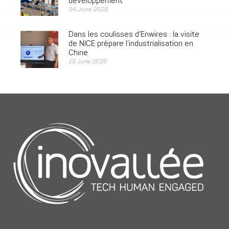
développement
24 June 2026
Dans les coulisses d’Enwires : la visite
de NICE prépare l’industrialisation en
Chine
23 June 2026