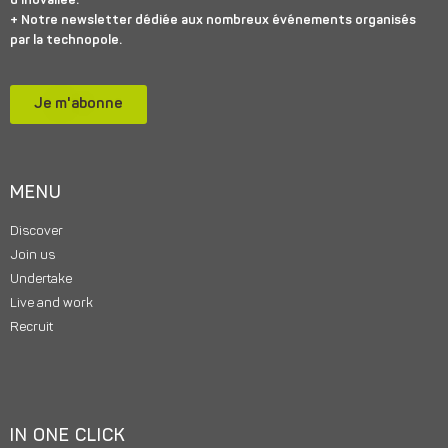
d’inovallée.
+ Notre newsletter dédiée aux nombreux événements organisés
par la technopole.
Je m'abonne
MENU
Discover
Join us
Undertake
Live and work
Recruit
IN ONE CLICK