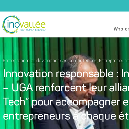
Who ar
Entreprendre et développer ses compétences
,
Entrepreneuria
Innovation responsable : I
– UGA renforcent leur allia
Tech” pour accompagner e
entrepreneurs à chaque ét