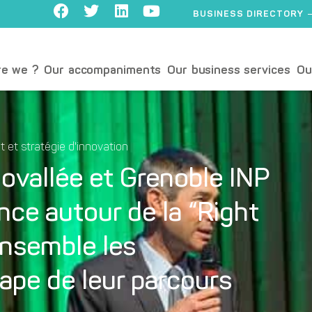
BUSINESS DIRECTORY
e we ?
Our accompaniments
Our business services
Ou
t et stratégie d'innovation
novallée et Grenoble INP
nce autour de la “Right
nsemble les
ape de leur parcours