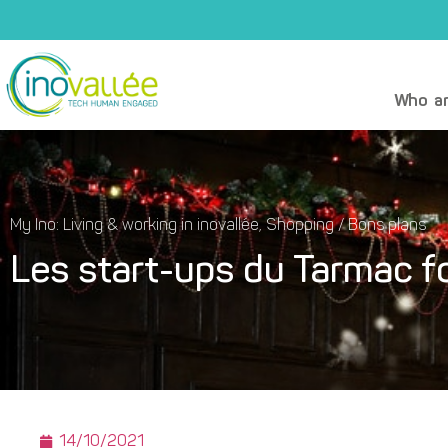
Who ar
My Ino: Living & working in inovallée
,
Shopping / Bons plans
Les start-ups du Tarmac fo
14/10/2021