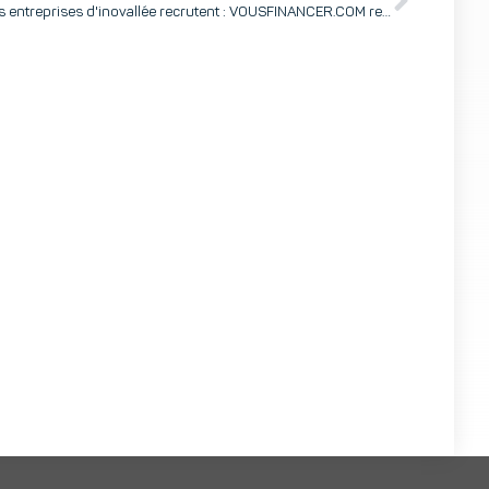
Les entreprises d'inovallée recrutent : VOUSFINANCER.COM recherche un conseiller en financement immobilier à distance (H/F)