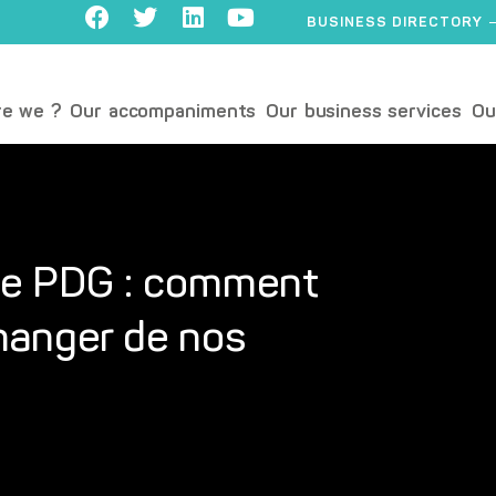
BUSINESS DIRECTORY
e we ?
Our accompaniments
Our business services
Ou
 de PDG : comment
changer de nos