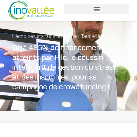
L'écho des startups du Tarmac
,
Tarmac incubator
Déjà 485% de financement
atteints par Pilo, le coussin
intelligent de gestion du stress
et des insomnies, pour sa
campagne de crowdfunding !