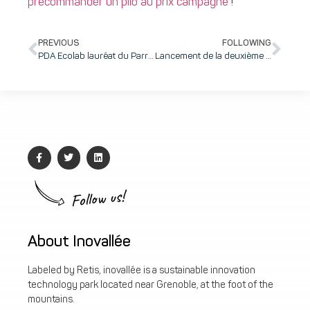
précommander un pilo au prix campagne
!
PREVIOUS
FOLLOWING
PDA Ecolab lauréat du Parrainage by OSV pour accélérer le développement de sa startup outdoor et de sa marque ALTR.ECO
Lancement de la deuxième promo French Tech Tremplin : accélérer encore la diversité et encourager l’inclusion dans la tech !
Follow us!
About Inovallée
Labeled by Retis, inovallée is a sustainable innovation
technology park located near Grenoble, at the foot of the
mountains.