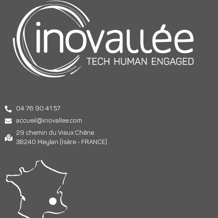
04 76 90 41 57
accueil@inovallee.com
29 chemin du Vieux Chêne
38240 Meylan (Isère - FRANCE)