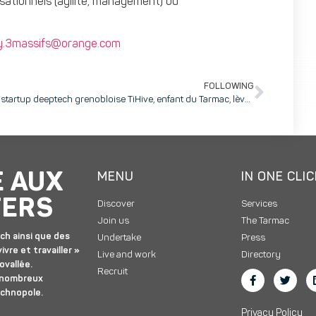
sationnels (agilité, management) ou
y.3massifs@orange.com
FOLLOWING
La startup deeptech grenobloise TiHive, enfant du Tarmac, lève 8 millions d’euros pour accélérer son expansion mondiale dans le contrôle qualité industriel
E AUX
MENU
IN ONE CLI
TERS
Discover
Services
Join us
The Tarmac
ch ainsi que des
Undertake
Press
ivre et travailler »
Live and work
Directory
ovallée.
Recruit
 nombreux
echnopole.
Privacy Policy