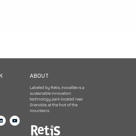
CK
ABOUT
Labeled by Retis, inovallée is a
sustainable innovation
technology park located near
Grenoble, at the foot of the
mountains.