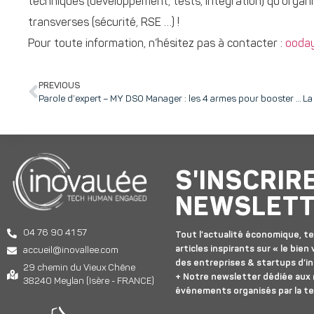
techniques (développement, tests, intégration) qu’organi
transverses (sécurité, RSE …) !
Pour toute information, n’hésitez pas à contacter :
ooda
PREVIOUS
Parole d’expert – MY DSO Manager : les 4 armes pour booster votre recouvrement et sécuriser votre cash
S'INSCRIR
NEWSLET
04 76 90 41 57
Tout l’actualité économique, te
articles inspirants sur « le bien v
accueil@inovallee.com
des entreprises & startups d’in
29 chemin du Vieux Chêne
+ Notre newsletter dédiée aux
38240 Meylan (Isère - FRANCE)
événements organisés par la t