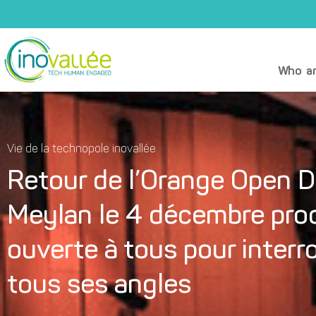
Who ar
Vie de la technopole inovallée
Retour de l’Orange Open Da
Meylan le 4 décembre proc
ouverte à tous pour interr
tous ses angles