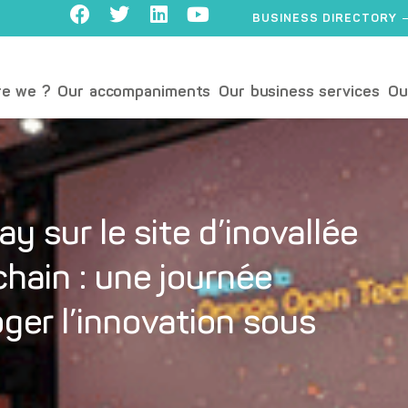
BUSINESS DIRECTORY
e we ?
Our accompaniments
Our business services
Ou
y sur le site d’inovallée
hain : une journée
oger l’innovation sous