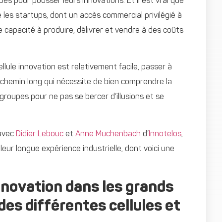
s pour pousser leurs innovations. Et il est vrai que
les startups, dont un accès commercial privilégié à
 capacité à produire, délivrer et vendre à des coûts
llule innovation est relativement facile, passer à
n chemin long qui nécessite de bien comprendre la
roupes pour ne pas se bercer d’illusions et se
 avec
Didier Lebouc
et
Anne Muchenbach
d’
Innotelos
,
leur longue expérience industrielle, dont voici une
novation dans les grands
 des différentes cellules et