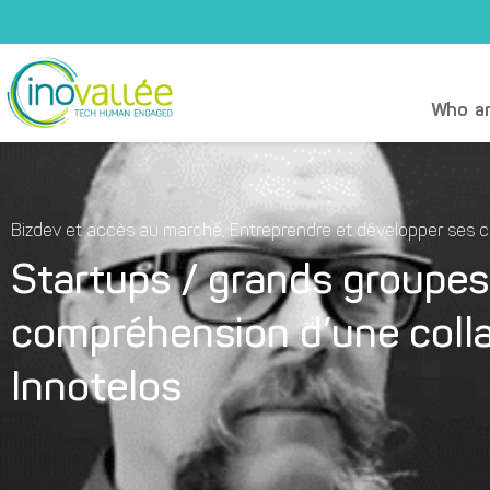
Who ar
Bizdev et accès au marché
,
Entreprendre et développer ses
Startups / grands groupes 
compréhension d’une colla
Innotelos