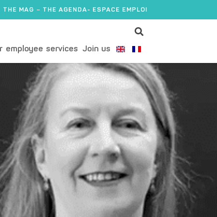
THE MAG
THE AGENDA
- ESPACE EMPLOI
r employee services
Join us