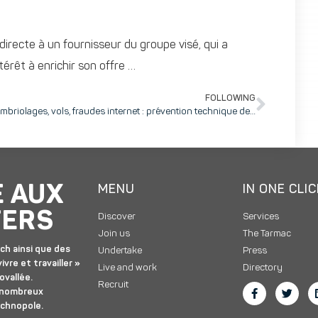
directe à un fournisseur du groupe visé, qui a
térêt à enrichir son offre …
FOLLOWING
Cambriolages, vols, fraudes internet : prévention technique de la malveillance sur la sécurité des bureaux avant les fêtes de Noël
E AUX
MENU
IN ONE CLI
TERS
Discover
Services
Join us
The Tarmac
ch ainsi que des
Undertake
Press
ivre et travailler »
Live and work
Directory
ovallée.
Recruit
 nombreux
echnopole.