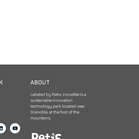
CK
ABOUT
Labeled by Retis, inovallée is a
sustainable innovation
technology park located near
Grenoble, at the foot of the
mountains.