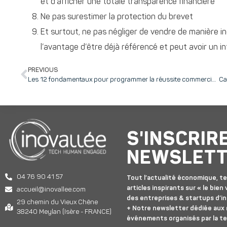
et d’afficher une totale transparence financière
Ne pas surestimer la protection du brevet
Et surtout, ne pas négliger de vendre de manière in
l’avantage d’être déjà référencé et peut avoir un in
PREVIOUS
Les 12 fondamentaux pour programmer la réussite commerciale d’une startup, d’après Philippe DERAIN du réseau Prospactive
S'INSCRIR
NEWSLET
04 76 90 41 57
Tout l’actualité économique, te
articles inspirants sur « le bien v
accueil@inovallee.com
des entreprises & startups d’in
29 chemin du Vieux Chêne
+ Notre newsletter dédiée aux
38240 Meylan (Isère - FRANCE)
événements organisés par la t