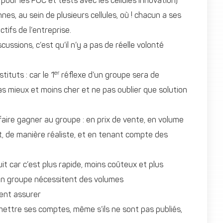
f pour les POC et tests avec les cellules innovation)
es, au sein de plusieurs cellules, où ! chacun a ses
tifs de l’entreprise.
ssions, c’est qu’il n’y a pas de réelle volonté
er
ituts : car le 1
réflexe d’un groupe sera de
as mieux et moins cher et ne pas oublier que solution
 faire gagner au groupe : en prix de vente, en volume
t, de manière réaliste, et en tenant compte des
duit car c’est plus rapide, moins coûteux et plus
d’un groupe nécessitent des volumes
ment assurer
ettre ses comptes, même s’ils ne sont pas publiés,