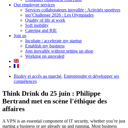
Our employee services
Services collaborateurs inovallée : Activités sportives
ino’Challenge 2026 : Les Olympiades
Quality of life at work
Soft mobility
Catering and RIE
Join us
Incubate / accelerate my startup
Establish my business
Join inovallée without setting up shop
Working on unovaled
Bizdev et accès au marché
,
Entreprendre et développer ses
compétences
Think Drink du 25 juin : Philippe
Bertrand met en scène l'éthique des
affaires
A VPN is an essential component of IT security, whether you’re just
starting a business or are already up and running. Most business