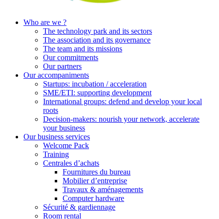
Who are we ?
The technology park and its sectors
The association and its governance
The team and its missions
Our commitments
Our partners
Our accompaniments
Startups: incubation / acceleration
SME/ETI: supporting development
International groups: defend and develop your local
roots
Decision-makers: nourish your network, accelerate
your business
Our business services
Welcome Pack
Training
Centrales d’achats
Fournitures du bureau
Mobilier d’entreprise
Travaux & aménagements
Computer hardware
Sécurité & gardiennage
Room rental