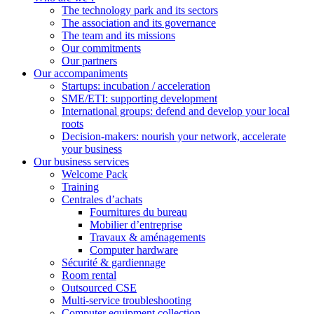
The technology park and its sectors
The association and its governance
The team and its missions
Our commitments
Our partners
Our accompaniments
Startups: incubation / acceleration
SME/ETI: supporting development
International groups: defend and develop your local
roots
Decision-makers: nourish your network, accelerate
your business
Our business services
Welcome Pack
Training
Centrales d’achats
Fournitures du bureau
Mobilier d’entreprise
Travaux & aménagements
Computer hardware
Sécurité & gardiennage
Room rental
Outsourced CSE
Multi-service troubleshooting
Computer equipment collection