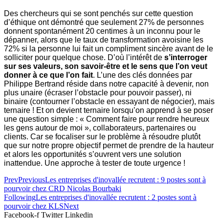
Des chercheurs qui se sont penchés sur cette question
d’éthique ont démontré que seulement 27% de personnes
donnent spontanément 20 centimes à un inconnu pour le
dépanner, alors que le taux de transformation avoisine les
72% si la personne lui fait un compliment
sincère avant de le
solliciter pour quelque chose
.
D’où l’intérêt de
s’interroger
sur ses valeurs, son savoir-être et le sens que l’on veut
donner à ce que l’on fait
. L’une des clés données par
Philippe Bertrand réside dans notre capacité à devenir, non
plus unaire (écraser l’obstacle pour pouvoir passer), ni
binaire (contourner l’obstacle en essayant de négocier), mais
ternaire ! Et on devient ternaire lorsqu’on apprend à se poser
une question simple : « Comment faire pour rendre heureux
les gens autour de moi », collaborateurs, partenaires ou
clients. Car se focaliser sur le problème à résoudre plutôt
que sur notre propre objectif permet de prendre de la hauteur
et alors les opportunités s’ouvrent vers une solution
inattendue. Une approche à tester de toute urgence !
Prev
Previous
Les entreprises d'inovallée recrutent : 9 postes sont à
pourvoir chez CRD Nicolas Bourbaki
Following
Les entreprises d'inovallée recrutent : 2 postes sont à
pourvoir chez KLS
Next
Facebook-f
Twitter
Linkedin