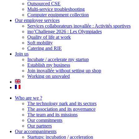
Outsourced CSE
Multi-service troubleshooting
Computer equipment collection
Our employee services
Services collaborateurs inovallée : Activités sportives
ino’Challenge 2026 : Les Olympiades
Quality of life at work
Soft mobility
Catering and RIE
Join us
Incubate / accelerate my startup
Establish my business
Join inovallée without setting up shop
Working on unovaled
Who are we ?
The technology park and its sectors
The association and its governance
The team and its missions
Our commitments
Our partners
Our accompaniments
Startups: incubation / acceleration