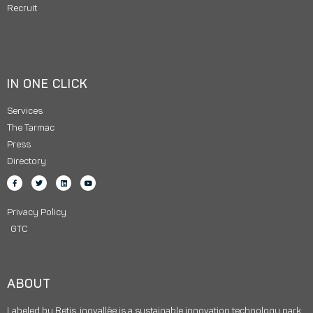
Recruit
IN ONE CLICK
Services
The Tarmac
Press
Directory
Privacy Policy
GTC
ABOUT
Labeled by Retis, inovallée is a sustainable innovation technology park