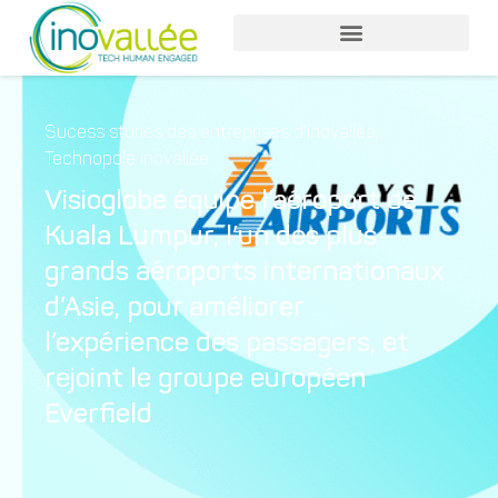
Sucess stories des entreprises d'inovallée
,
Technopole inovallée
Visioglobe équipe l’aéroport de
Kuala Lumpur, l’un des plus
grands aéroports internationaux
d’Asie, pour améliorer
l’expérience des passagers, et
rejoint le groupe européen
Everfield