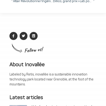
Altair Révolutionne l’Ingénierie avec le Lancement d’Altair® HyperWorks® 2023 et son IA générative
Dillico, grand prix i-Lab pour sa technologie deeptech révolutionnaire d’équipement automatisé de fabrication de vaccins à ARN messager, rejoint inovallée pour accélérer son développement
Follow us!
About Inovallée
Labeled by Retis, inovallée is a sustainable innovation
technology park located near Grenoble, at the foot of the
mountains.
Latest articles