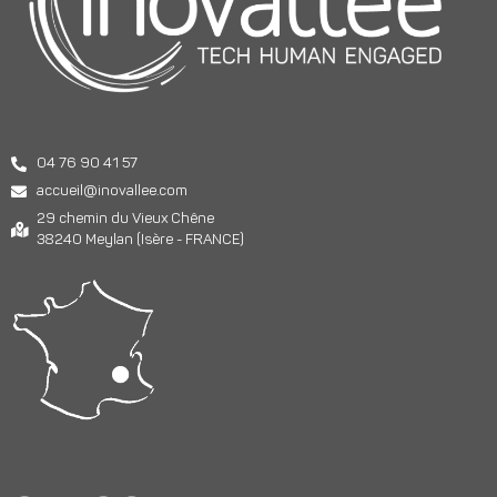
04 76 90 41 57
accueil@inovallee.com
29 chemin du Vieux Chêne
38240 Meylan (Isère - FRANCE)