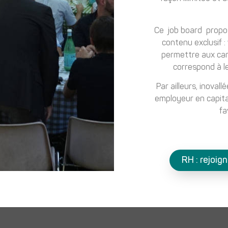
Ce job board propos
contenu exclusif :
permettre aux cand
correspond à le
Par ailleurs, inoval
employeur en capital
fa
RH : rejoig