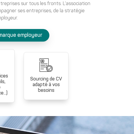
prises sur tous les fronts. L’association
agner ses entreprises, de la stratégie
mployeur.
 marque employeur
ices
Sourcing de CV
ls,
adapté à vos
e
besoins
...)