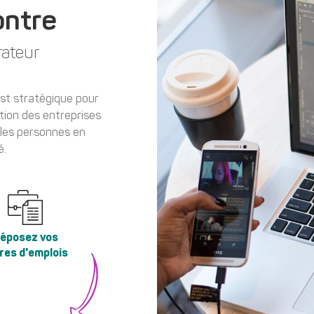
ontre
rateur
est stratégique pour
ition des entreprises
 les personnes en
é.
éposez vos
res d'emplois