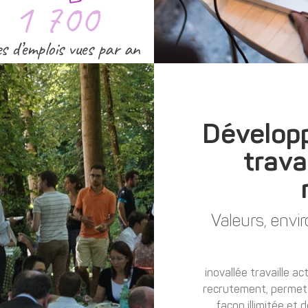
1 700
es d’emplois vues par an
Développ
trava
Valeurs, enviro
inovallée travaille ac
recrutement, permett
façon illimitée et 