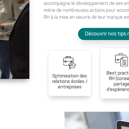
accompagne le développement de ses entre
mène de nombreuses actions pour accomp
RH à la mise en oeuvre de leur marque e
Découvrir nos tips
Best pract
Optimisation des
RH (consei
relations écoles /
partag
entreprises
d'expérience