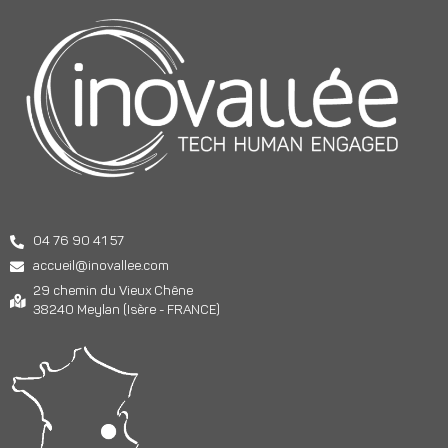
04 76 90 41 57
accueil@inovallee.com
29 chemin du Vieux Chêne
38240 Meylan (Isère - FRANCE)