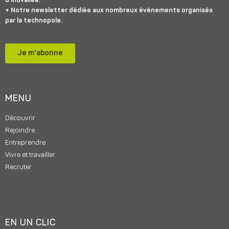
d’inovallée.
+ Notre newsletter dédiée aux nombreux événements organisés
par la technopole.
Je m'abonne
MENU
Découvrir
Rejoindre
Entreprendre
Vivre et travailler
Recruter
EN UN CLIC