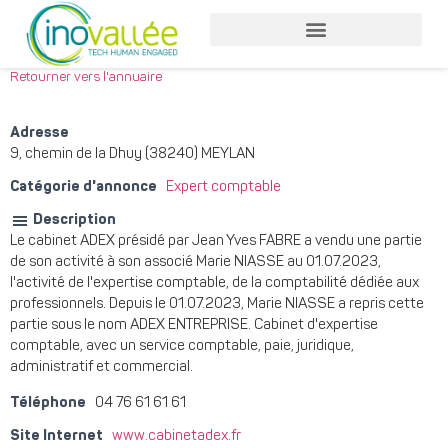
Nos services entreprises
Nos services collaborateurs
Retourner vers l'annuaire
Adresse
9, chemin de la Dhuy (38240) MEYLAN
Catégorie d'annonce
Expert comptable
Description
Le cabinet ADEX présidé par Jean Yves FABRE a vendu une partie
de son activité à son associé Marie NIASSE au 01.07.2023,
l'activité de l'expertise comptable, de la comptabilité dédiée aux
professionnels. Depuis le 01.07.2023, Marie NIASSE a repris cette
partie sous le nom ADEX ENTREPRISE. Cabinet d'expertise
comptable, avec un service comptable, paie, juridique,
administratif et commercial.
Téléphone
04 76 61 61 61
Site Internet
www.cabinetadex.fr