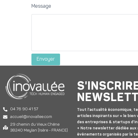
Message
S'INSCRIR
NEWSLET
04 76 90 41 57
Tout l’actualité économique, te
articles inspirants sur « le bien v
accueil@inovallee.com
des entreprises & startups d’in
29 chemin du Vieux Chêne
+ Notre newsletter dédiée aux
38240 Meylan (Isère - FRANCE)
événements organisés par la t