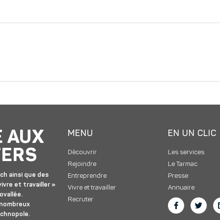
E AUX
MENU
EN UN CLIC
TERS
Découvrir
Les services
Rejoindre
Le Tarmac
ch ainsi que des
Entreprendre
Presse
ivre et travailler »
Vivre et travailler
Annuaire
ovallée.
Recruter
 nombreux
echnopole.