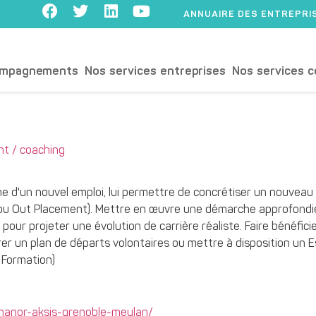
ANNUAIRE DES ENTREPRI
ompagnements
Nos services entreprises
Nos services c
t / coaching
 d'un nouvel emploi, lui permettre de concrétiser un nouveau
 ou Out Placement). Mettre en œuvre une démarche approfondie 
our projeter une évolution de carrière réaliste. Faire bénéficie
rer un plan de départs volontaires ou mettre à disposition un Es
 Formation)
thanor-aksis-grenoble-meylan/