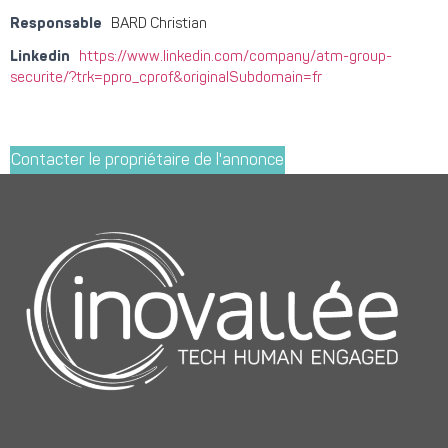
Responsable
BARD Christian
Linkedin
https://www.linkedin.com/company/atm-group-
securite/?trk=ppro_cprof&originalSubdomain=fr
Contacter le propriétaire de l'annonce