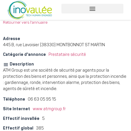
Nos services entreprises
Nos services collaborateurs
Retourner vers l'annuaire
Adresse
445 B, rue Lavoisier (38330) MONTBONNOT ST MARTIN
Catégorie d'annonce
Prestataire sécurité
Description
ATM Group est une société de sécurité par agents pour la
protection des biens et personnes, ainsi que la protection incendie
: gardiennage, ronde, intervention alarme, protection des biens,
agents de sûreté et incendie.
Téléphone
06 63 05 95 15
Site Internet
www.atmgroup.fr
Effectif inovallée
5
Effectif global
385