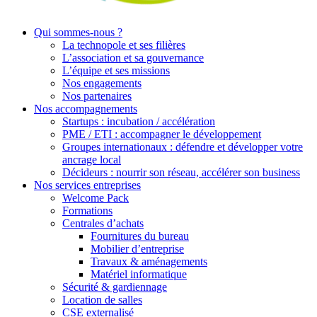
Qui sommes-nous ?
La technopole et ses filières
L’association et sa gouvernance
L’équipe et ses missions
Nos engagements
Nos partenaires
Nos accompagnements
Startups : incubation / accélération
PME / ETI : accompagner le développement
Groupes internationaux : défendre et développer votre
ancrage local
Décideurs : nourrir son réseau, accélérer son business
Nos services entreprises
Welcome Pack
Formations
Centrales d’achats
Fournitures du bureau
Mobilier d’entreprise
Travaux & aménagements
Matériel informatique
Sécurité & gardiennage
Location de salles
CSE externalisé