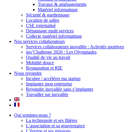
Travaux & aménagements
Matériel informatique
Sécurité & gardiennage
Location de salles
CSE externalisé
Dépannage multi services
Collecte matériel informatique
Nos services collaborateurs
Services collaborateurs inovallée : Activités sportives
ino’Challenge 2026 : Les Olympiades
Qualité de vie au travail
Mobilité douce
Restauration et RIE
Nous rejoindre
Incuber / accélérer ma startup
Implanter mon entreprise
Rejoindre inovallée sans s’implanter
Travailler sur inovallée
Qui sommes-nous ?
La technopole et ses filières
L’association et sa gouvernance
L’équipe et ses missions