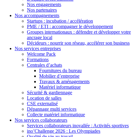
Nos engagements
Nos partenaires
Nos accompagnements
Startups : incubation / accélération
PME / ETI : accompagner le développement
Groupes internationaux : défendre et développer votre
ancrage local
Décideurs : nourrir son réseau, accélérer son business
Nos services entreprises
Welcome Pack
Formations
Centrales d’achats
Fournitures du bureau
Mobilier d’entreprise
Travaux & aménagements
Matériel informatique
Sécurité & gardiennage
Location de salles
CSE externalisé
Dépannage multi services
Collecte matériel informatique
Nos services collaborateurs
Services collaborateurs inovallée : Activités sportives
ino’Challenge 2026 : Les Olympiades
Qualité de vie au travail