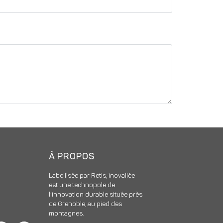
À PROPOS
Labellisée par Retis, inovallée
est une technopole de
l’innovation durable située près
de Grenoble, au pied des
montagnes.