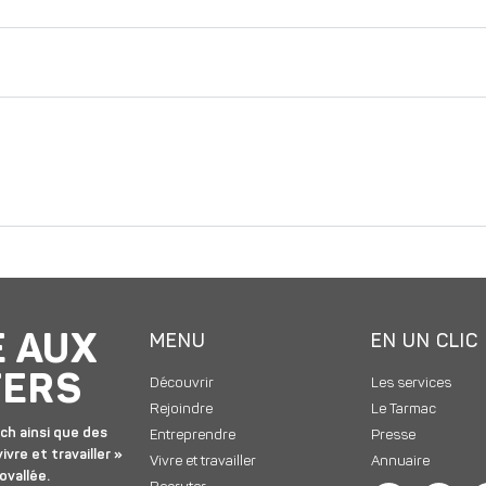
E AUX
MENU
EN UN CLIC
TERS
Découvrir
Les services
Rejoindre
Le Tarmac
ch ainsi que des
Entreprendre
Presse
ivre et travailler »
Vivre et travailler
Annuaire
ovallée.