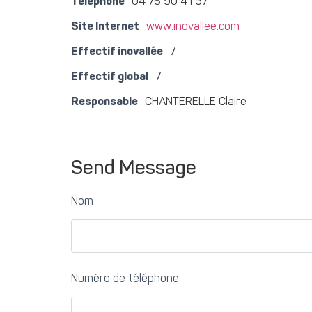
Téléphone
04 76 90 41 57
Site Internet
www.inovallee.com
Effectif inovallée
7
Effectif global
7
Responsable
CHANTERELLE Claire
Send Message
Nom
Numéro de téléphone