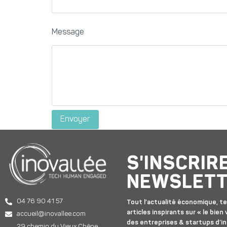
Message
S'INSCRIR
NEWSLET
04 76 90 41 57
Tout l’actualité économique, te
articles inspirants sur « le bien v
accueil@inovallee.com
des entreprises & startups d’in
29 chemin du Vieux Chêne