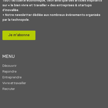
Tout l’actualité économique, tech ainsi que des articles inspirants
sur « le bien vivre et travailler » des entreprises & startups
d’inovallée.
+ Notre newsletter dédiée aux nombreux événements organisés
par la technopole.
Je m'abonne
MENU
Découvrir
Rejoindre
Entreprendre
Vivre et travailler
Recruter