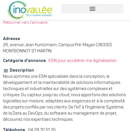
Nos services entreprises
Nos services collaborateurs
Retourner vers l'annuaire
Adresse
26, avenue Jean Kuntzmann, Campus Pré-Mayen (38330)
MONTBONNOT ST MARTIN
Catégorie d'annonce
ESN pour accélérer ma digitalisation
Description
Nous sommes une ESN spécialisée dans la conception, le
développement et la maintenabilité de solutions informatiques
techniques et industrielles sur des systèmes complexes et
critiques. Du capteur jusqu'au cloud, nous apportons des solutions
logicielles sur-mesure, adaptées aux exigences et à la complexité
des projets confiés par nos clients. De l'IoT à l'Ingénierie Système,
de la Data au DevOps, du software au management de projet,
découvrez nos expertises techniques.
Téléphone
04 28 70 51 35