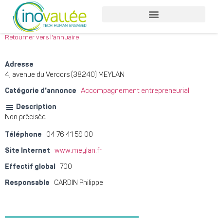
Nos services entreprises
Nos services collaborateurs
Retourner vers l'annuaire
Adresse
4, avenue du Vercors (38240) MEYLAN
Catégorie d'annonce
Accompagnement entrepreneurial
Description
Non précisée
Téléphone
04 76 41 59 00
Site Internet
www.meylan.fr
Effectif global
700
Responsable
CARDIN Philippe