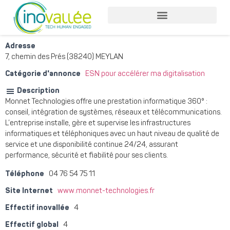
Nos services entreprises
Nos services collaborateurs
Adresse
7, chemin des Prés (38240) MEYLAN
Catégorie d'annonce
ESN pour accélérer ma digitalisation
Description
Monnet Technologies offre une prestation informatique 360° :
conseil, intégration de systèmes, réseaux et télécommunications.
L’entreprise installe, gère et supervise les infrastructures
informatiques et téléphoniques avec un haut niveau de qualité de
service et une disponibilité continue 24/24, assurant
performance, sécurité et fiabilité pour ses clients.
Téléphone
04 76 54 75 11
Site Internet
www.monnet-technologies.fr
Effectif inovallée
4
Effectif global
4