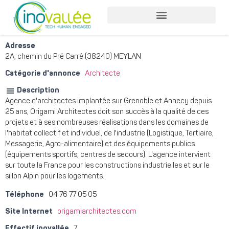
Nos services entreprises
Nos services collaborateurs
Adresse
2A, chemin du Pré Carré (38240) MEYLAN
Catégorie d'annonce
Architecte
Description
Agence d'architectes implantée sur Grenoble et Annecy depuis
25 ans, Origami Architectes doit son succès à la qualité de ces
projets et à ses nombreuses réalisations dans les domaines de
l'habitat collectif et individuel, de l'industrie (Logistique, Tertiaire,
Messagerie, Agro-alimentaire) et des équipements publics
(équipements sportifs, centres de secours). L'agence intervient
sur toute la France pour les constructions industrielles et sur le
sillon Alpin pour les logements.
Téléphone
04 76 77 05 05
Site Internet
origamiarchitectes.com
Effectif inovallée
7