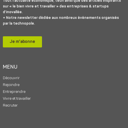
Tout l’actualité économique, tech ainsi que des articles inspirants
sur « le bien vivre et travailler » des entreprises & startups
d’inovallée.
+ Notre newsletter dédiée aux nombreux événements organisés
par la technopole.
Je m'abonne
MENU
Découvrir
Rejoindre
Entreprendre
Vivre et travailler
Recruter