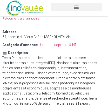
Nos services entreprises
Nos services collaborateurs
Retourner vers l'annuaire
Adresse
61, chemin du Vieux Chêne (38240) MEYLAN
Catégorie d'annonce
Industrie capteurs & IoT
Description
Teem Photonics est un leader mondial des microlasers et des
circuits photoniques intégrés (PIC). Nos lasers ultra-rapides et
fiables sont utilisés en biophotonique, instrumentation,
télédétection, micro-usinage et marquage, avec des milliers
d’exemplaires en fonctionnement. Grâce à notre plateforme
IoNext, nous proposons des solutions photoniques intégrées
polyvalentes et économiques, adaptées à de nombreuses
applications : Datacom & Telecom, biomédical, véhicules
autonomes, énergie, défense et recherche scientifique. Teem
Photonics réalise 95 % de son chiffre d'affaires à l'export.