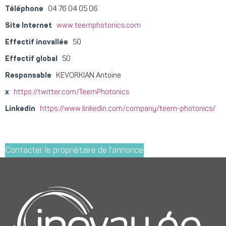
Téléphone
04 76 04 05 06
Site Internet
www.teemphotonics.com
Effectif inovallée
50
Effectif global
50
Responsable
KEVORKIAN Antoine
x
https://twitter.com/TeemPhotonics
Linkedin
https://www.linkedin.com/company/teem-photonics/
Contacter le propriétaire de l'annonce