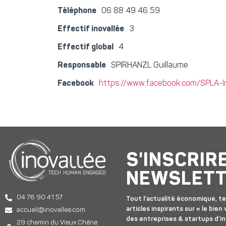
Téléphone
06 88 49 46 59
Effectif inovallée
3
Effectif global
4
Responsable
SPIRHANZL Guillaume
Facebook
https://www.facebook.com/SPLA-
S'INSCRIR
NEWSLET
04 76 90 41 57
Tout l’actualité économique, te
articles inspirants sur « le bien v
accueil@inovallee.com
des entreprises & startups d’in
29 chemin du Vieux Chêne