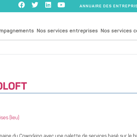
ANNUAIRE DES ENTREPRI
ompagnements
Nos services entreprises
Nos services c
OLOFT
es (lieu)
ne du Coworking avec une palette de services basé sur le bie