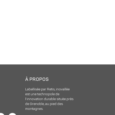
À PROPOS
Labellisée par Retis, inovallée
est une technopole de
l’innovation durable située près
de Grenoble, au pied des
montagnes.