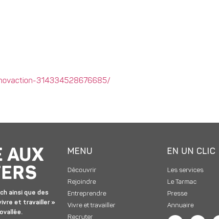
Inovaction-314334528676685/
E AUX
MENU
EN UN CLIC
TERS
Découvrir
Les services
Rejoindre
Le Tarmac
ch ainsi que des
Entreprendre
Presse
ivre et travailler »
Vivre et travailler
Annuaire
ovallée.
Recruter